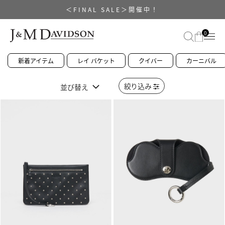
＜FINAL SALE＞開催中！
0
新着アイテム
レイ バケット
クイバー
カーニバル
絞り込み
並び替え